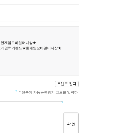
★한게임모바일머니상★
한게임럭키랜드★한게임모바일머니상★
* 왼쪽의 자동등록방지 코드를 입력하