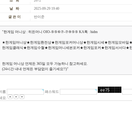
조 회
2072
날 짜
2025-09-29 19:40
글 쓴 이
반이준
"한게임 머니상 : 히든머니 OIO-⑤⑤⑥⑦-⑦⑨⑤⑤ KA톡 : hidm
★한게임머니상★한게임환전상★한게임포커머니상★한게임시세★한게임모바일
한게임클래식★한게임수혈★한게임머니세븐포커★한게임포커★한게임서서다★
한게임 머니상 언제든 365일 모두 가능하니 참고하세요.
(24시간 내내 언제든 부담없이 즐기세요!!)"
이름
패스워드
세요.